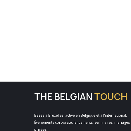
THE BELGIAN
TOUCH
Basée à Bruxelles, active en Belgique et à l'international.
Événements corporate, lancements, séminaires, mariages 
privées.