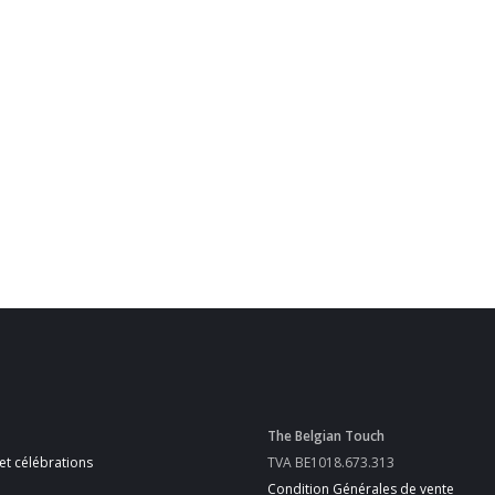
The Belgian Touch
et célébrations
TVA BE1018.673.313
Condition Générales de vente