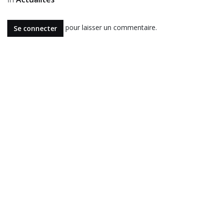
pour laisser un commentaire.
Se connecter
Lire suivant
La dysmorphie
physique : quand le
miroir ne reflète plus