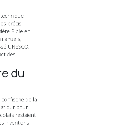
a technique
es précis,
mière Bible en
s manuels,
lassé UNESCO,
act des
ire du
 confiserie de la
lat dur pour
colats restaient
es inventions