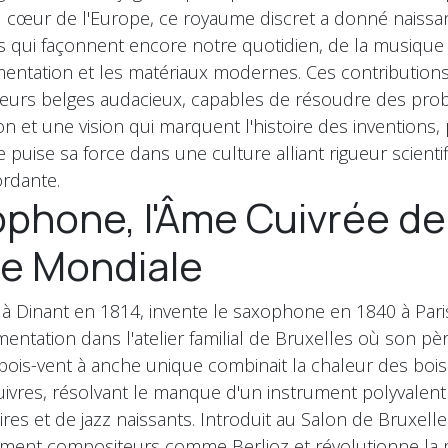
Au cœur de l'Europe, ce royaume discret a donné naissa
s qui façonnent encore notre quotidien, de la musique
imentation et les matériaux modernes. Ces contributions
nteurs belges audacieux, capables de résoudre des pr
on et une vision qui marquent l'histoire des inventions
e puise sa force dans une culture alliant rigueur scienti
ordante.
phone, l'Âme Cuivrée de
e Mondiale
à Dinant en 1814, invente le saxophone en 1840 à Pari
entation dans l'atelier familial de Bruxelles où son pèr
bois-vent à anche unique combinait la chaleur des bois
ivres, résolvant le manque d'un instrument polyvalent
ires et de jazz naissants. Introduit au Salon de Bruxelle
ement compositeurs comme Berlioz et révolutionne la 