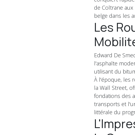
de Coltrane aux
belge dans les a
Les Rou
Mobili
Edward De Smedt
l'asphalte moder
utilisant du bit
À l'époque, les 
la Wall Street, o
fondations des a
transports et l'
littérale du progr
L'Impre