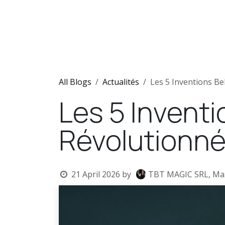
Skip to Content
Home
Shows
Team
N
All Blogs
Actualités
Les 5 Inventions Be
Les 5 Invent
Révolutionné
21 April 2026
by
TBT MAGIC SRL, Ma