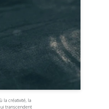
 la créativité, la
qui transcendent