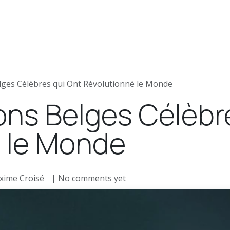
ews
Jobs
Press articles
lges Célèbres qui Ont Révolutionné le Monde
ions Belges Célèbr
 le Monde
xime Croisé
| No comments yet