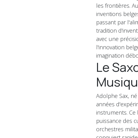
les frontières. 
inventions belge
passant par l'al
tradition d'inve
avec une précisi
l'innovation belg
imagination déb
Le Saxo
Musiqu
Adolphe Sax, né 
années d'expérim
instruments. Ce 
puissance des cu
orchestres milita
conquiert rapid