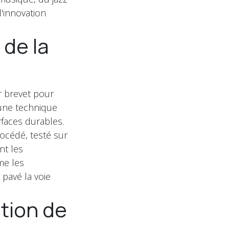
'innovation
 de la
r brevet pour
 une technique
rfaces durables.
rocédé, testé sur
nt les
me les
 pavé la voie
tion de