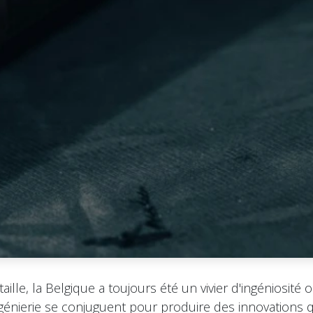
aille, la Belgique a toujours été un vivier d'ingéniosité où
ngénierie se conjuguent pour produire des innovations 