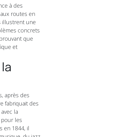
nce à des
 aux routes en
 illustrent une
oblèmes concrets
, prouvant que
fique et
 la
s, après des
e fabriquait des
 avec la
 pour les
s en 1844, il
musique, du jazz